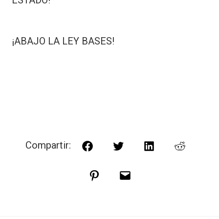
ESTADO!
¡ABAJO LA LEY BASES!
Compartir:
Facebook
Twitter
LinkedIn
Reddit
Pinterest
Correo
electrónico