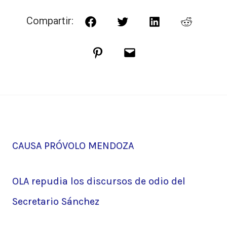
Compartir:
Facebook
Twitter
LinkedIn
Reddit
Pinterest
Correo
electrónico
Anterior:
CAUSA PRÓVOLO MENDOZA
Navegación
Siguiente:
OLA repudia los discursos de odio del
de
Secretario Sánchez